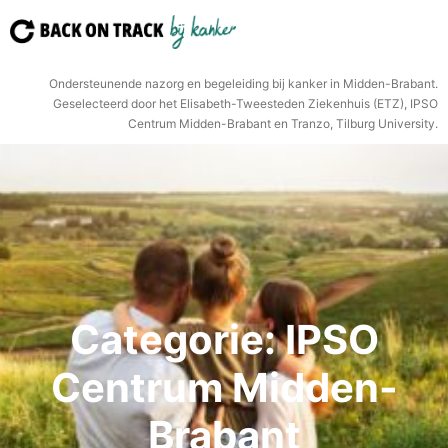
Ga
naar
de
Ondersteunende nazorg en begeleiding bij kanker in Midden-Brabant.
inhoud
Geselecteerd door het Elisabeth-Tweesteden Ziekenhuis (ETZ), IPSO
Centrum Midden-Brabant en Tranzo, Tilburg University.
Categorie:
IPSO
Centrum Midden-
Brabant