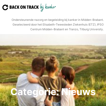
Ga
naar
de
Ondersteunende nazorg en begeleiding bij kanker in Midden-Brabant.
inhoud
Geselecteerd door het Elisabeth-Tweesteden Ziekenhuis (ETZ), IPSO
Centrum Midden-Brabant en Tranzo, Tilburg University.
Categorie:
Nieuws