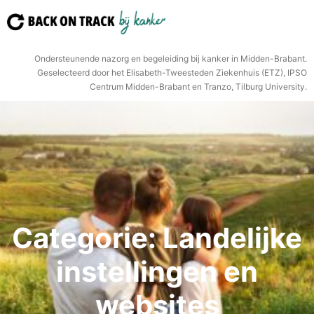
Ga
naar
de
Ondersteunende nazorg en begeleiding bij kanker in Midden-Brabant.
inhoud
Geselecteerd door het Elisabeth-Tweesteden Ziekenhuis (ETZ), IPSO
Centrum Midden-Brabant en Tranzo, Tilburg University.
Categorie:
Landelijke
instellingen en
websites