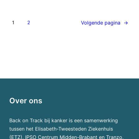
Volgende pagina
→
1
2
Over ons
Back on Track bij kanker is een samenwerking
tussen het Elisabeth-Tweesteden Ziekenhuis
(ETZ), IPSO Centrum Midden-Brabant en Tranzo,