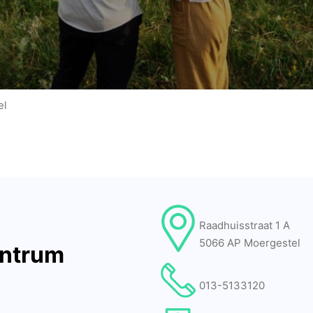
el
Raadhuisstraat 1 A
5066 AP Moergestel
entrum
013-5133120