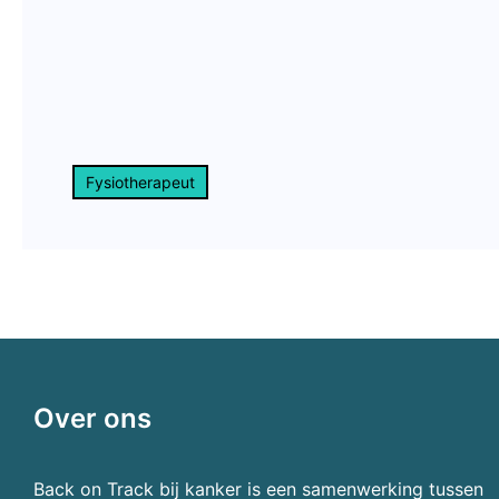
Fysiotherapeut
Over ons
Back on Track bij kanker is een samenwerking tussen