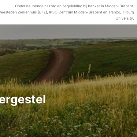
Ondersteunende nazorg en begeleiding bij kanker in Midden-Brabant.
weesteden Ziekenhuis (ETZ), IPSO Centrum Midden-Brabant en Tranzo, Tilburg
University.
ergestel