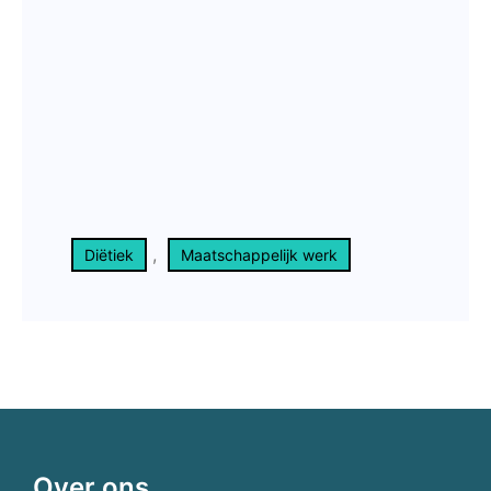
, 
Diëtiek
Maatschappelijk werk
Over ons