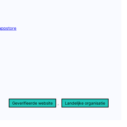
appstore
, 
Geverifieerde website
Landelijke organisatie