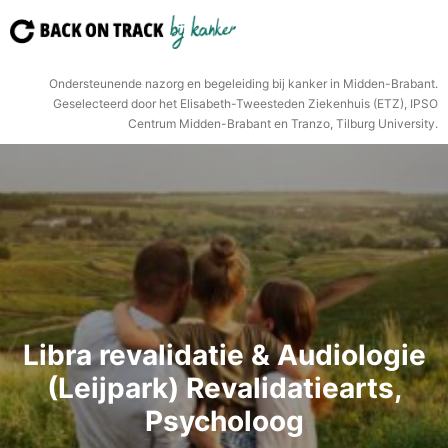
Ga
naar
de
Ondersteunende nazorg en begeleiding bij kanker in Midden-Brabant.
inhoud
Geselecteerd door het Elisabeth-Tweesteden Ziekenhuis (ETZ), IPSO
Centrum Midden-Brabant en Tranzo, Tilburg University.
Libra revalidatie & Audiologie
(Leijpark) Revalidatiearts,
Psycholoog