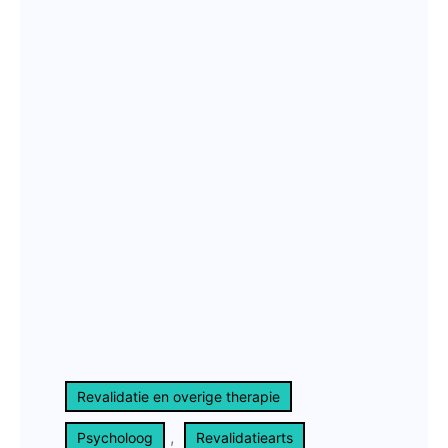
Revalidatie en overige therapie
, 
Psycholoog
Revalidatiearts