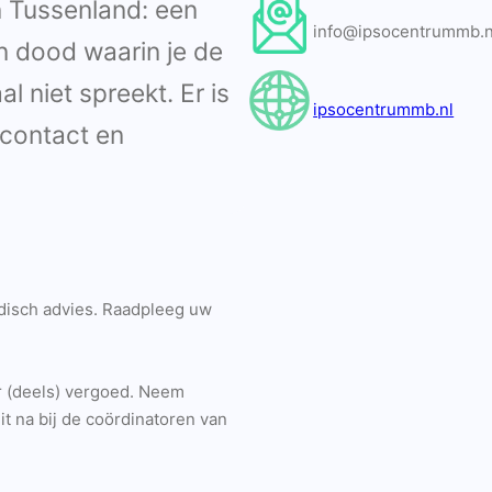
n Tussenland: een
info@ipsocentrummb.n
 dood waarin je de
l niet spreekt. Er is
ipsocentrummb.nl
contact en
edisch advies. Raadpleeg uw
r (deels) vergoed. Neem
t na bij de coördinatoren van