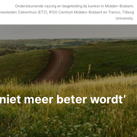
Ondersteunende nazorg en begeleiding bij kanker in Midden-Brabant.
weesteden Ziekenhuis (ETZ), IPSO Centrum Midden-Brabant en Tranzo, Tilburg
University.
niet meer beter wordt’