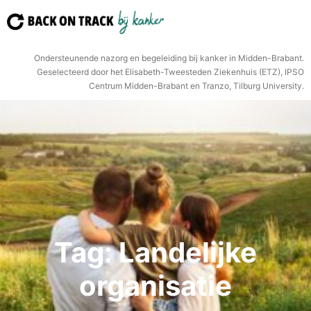
Ga
naar
de
Ondersteunende nazorg en begeleiding bij kanker in Midden-Brabant.
inhoud
Geselecteerd door het Elisabeth-Tweesteden Ziekenhuis (ETZ), IPSO
Centrum Midden-Brabant en Tranzo, Tilburg University.
Tag:
Landelijke
organisatie