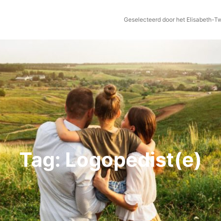
Geselecteerd door het Elisabeth-T
Tag:
Logopedist(e)