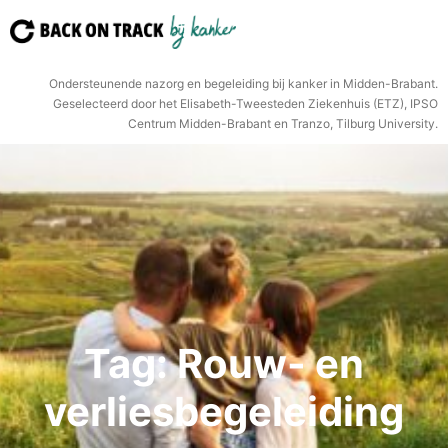
Ga
naar
de
Ondersteunende nazorg en begeleiding bij kanker in Midden-Brabant.
inhoud
Geselecteerd door het Elisabeth-Tweesteden Ziekenhuis (ETZ), IPSO
Centrum Midden-Brabant en Tranzo, Tilburg University.
Tag:
Rouw- en
verliesbegeleiding