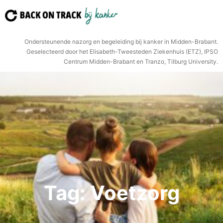
Ga
naar
de
Ondersteunende nazorg en begeleiding bij kanker in Midden-Brabant.
inhoud
Geselecteerd door het Elisabeth-Tweesteden Ziekenhuis (ETZ), IPSO
Centrum Midden-Brabant en Tranzo, Tilburg University.
Tag:
Voetzorg