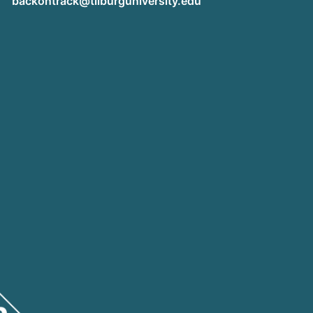
backontrack@tilburguniversity.edu