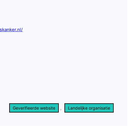
skanker.nl/
, 
Geverifieerde website
Landelijke organisatie