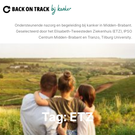
Ga
naar
de
Ondersteunende nazorg en begeleiding bij kanker in Midden-Brabant.
inhoud
Geselecteerd door het Elisabeth-Tweesteden Ziekenhuis (ETZ), IPSO
Centrum Midden-Brabant en Tranzo, Tilburg University.
Tag:
ETZ